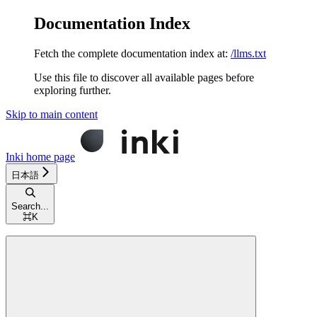
Documentation Index
Fetch the complete documentation index at:
/llms.txt
Use this file to discover all available pages before
exploring further.
Skip to main content
Inki
home page
日本語
Search...
⌘
K